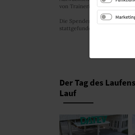
von Trainerinnen und Trainer
Marketin
Die Spendenaktion läuft noch 
stattgefunden haben, findest
Der Tag des Laufens
Lauf