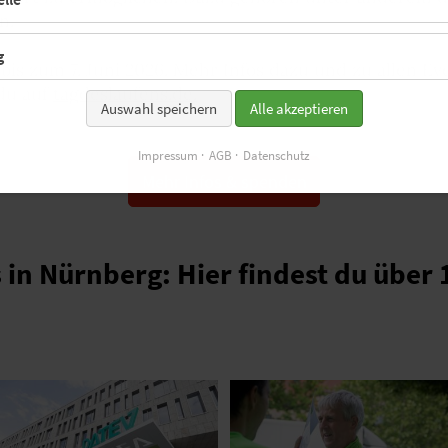
n.
g
bis zum 7. Juni 2026. Mehr Infos dazu und zu allen Ev
 du auf
tagdeslaufens.de.
Auswahl speichern
Alle akzeptieren
Impressum
AGB
Datenschutz
Mehr Infos & spenden
 in Nürnberg: Hier findest du über