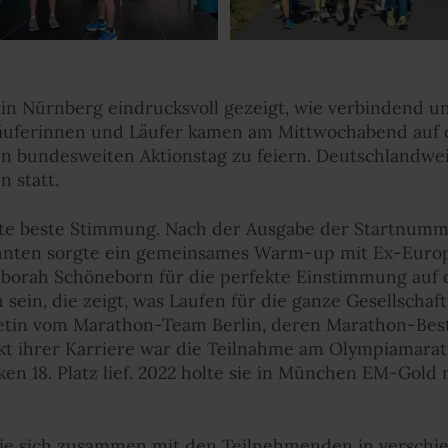
 in Nürnberg eindrucksvoll gezeigt, wie verbindend
Läuferinnen und Läufer kamen am Mittwochabend au
bundesweiten Aktionstag zu feiern. Deutschlandwei
n statt.
chte beste Stimmung. Nach der Ausgabe der Startnum
nnten sorgte ein gemeinsames Warm-up mit Ex-Europ
orah Schöneborn für die perfekte Einstimmung auf d
sein, die zeigt, was Laufen für die ganze Gesellschaf
hletin vom Marathon-Team Berlin, deren Marathon-Best
kt ihrer Karriere war die Teilnahme am Olympiamarat
arken 18. Platz lief. 2022 holte sie in München EM-Gol
e sich zusammen mit den Teilnehmenden in verschi