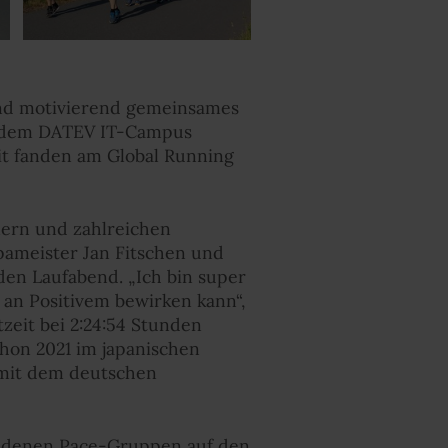
 und motivierend gemeinsames
f dem DATEV IT-Campus
t fanden am Global Running
mern und zahlreichen
ameister Jan Fitschen und
en Laufabend. „Ich bin super
t an Positivem bewirken kann“,
zeit bei 2:24:54 Stunden
hon 2021 im japanischen
d mit dem deutschen
edenen Pace-Gruppen auf den