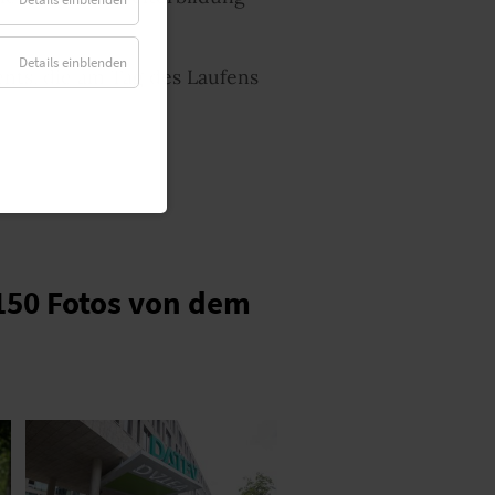
Details einblenden
ents, die am Tag des Laufens
 150 Fotos von dem