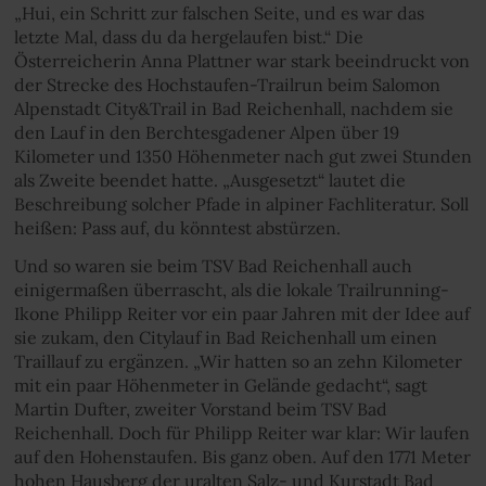
„Hui, ein Schritt zur falschen Seite, und es war das
letzte Mal, dass du da hergelaufen bist.“ Die
Österreicherin Anna Plattner war stark beeindruckt von
der Strecke des Hochstaufen-Trailrun beim Salomon
Alpenstadt City&Trail in Bad Reichenhall, nachdem sie
den Lauf in den Berchtesgadener Alpen über 19
Kilometer und 1350 Höhenmeter nach gut zwei Stunden
als Zweite beendet hatte. „Ausgesetzt“ lautet die
Beschreibung solcher Pfade in alpiner Fachliteratur. Soll
heißen: Pass auf, du könntest abstürzen.
Und so waren sie beim TSV Bad Reichenhall auch
einigermaßen überrascht, als die lokale Trailrunning-
Ikone Philipp Reiter vor ein paar Jahren mit der Idee auf
sie zukam, den Citylauf in Bad Reichenhall um einen
Traillauf zu ergänzen. „Wir hatten so an zehn Kilometer
mit ein paar Höhenmeter in Gelände gedacht“, sagt
Martin Dufter, zweiter Vorstand beim TSV Bad
Reichenhall. Doch für Philipp Reiter war klar: Wir laufen
auf den Hohenstaufen. Bis ganz oben. Auf den 1771 Meter
hohen Hausberg der uralten Salz- und Kurstadt Bad