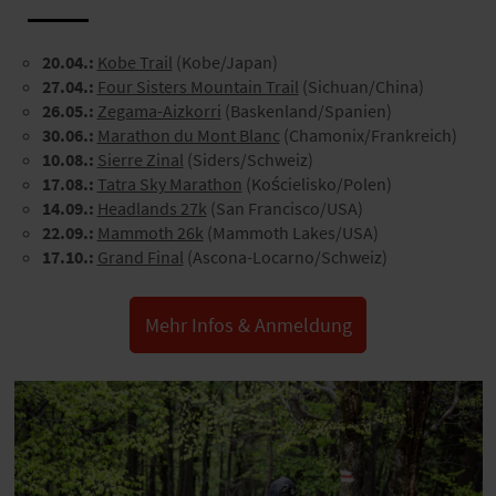
20.04.:
Kobe Trail
(Kobe/Japan)
27.04.:
Four Sisters Mountain Trail
(Sichuan/China)
26.05.:
Zegama-Aizkorri
(Baskenland/Spanien)
30.06.:
Marathon du Mont Blanc
(Chamonix/Frankreich)
10.08.:
Sierre Zinal
(Siders/Schweiz)
17.08.:
Tatra Sky Marathon
(Kościelisko/Polen)
14.09.:
Headlands 27k
(San Francisco/USA)
22.09.:
Mammoth 26k
(Mammoth Lakes/USA)
17.10.:
Grand Final
(Ascona-Locarno/Schweiz)
Mehr Infos & Anmeldung