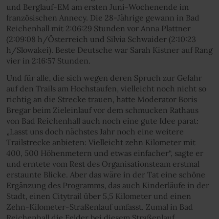
und Berglauf-EM am ersten Juni-Wochenende im
französischen Annecy. Die 28-Jährige gewann in Bad
Reichenhall mit 2:06:29 Stunden vor Anna Plattner
(2:09:08 h/Österreich und Silvia Schwaider (2:10:23
h/Slowakei). Beste Deutsche war Sarah Kistner auf Rang
vier in 2:16:57 Stunden.
Und für alle, die sich wegen deren Spruch zur Gefahr
auf den Trails am Hochstaufen, vielleicht noch nicht so
richtig an die Strecke trauen, hatte Moderator Boris
Bregar beim Zieleinlauf vor dem schmucken Rathaus
von Bad Reichenhall auch noch eine gute Idee parat:
„Lasst uns doch nächstes Jahr noch eine weitere
Trailstrecke anbieten: Vielleicht zehn Kilometer mit
400, 500 Höhenmetern und etwas einfacher“, sagte er
und erntete vom Rest des Organisationsteam erstmal
erstaunte Blicke. Aber das wäre in der Tat eine schöne
Ergänzung des Programms, das auch Kinderläufe in der
Stadt, einen Citytrail über 5,5 Kilometer und einen
Zehn-Kilometer-Straßenlauf umfasst. Zumal in Bad
Reichenhall die Felder bei diesem Straßenlauf