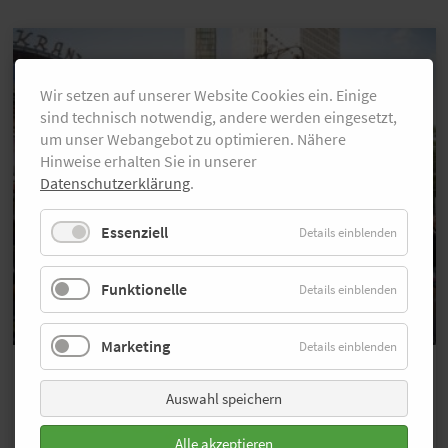
Wir setzen auf unserer Website Cookies ein. Einige
sind technisch notwendig, andere werden eingesetzt,
um unser Webangebot zu optimieren. Nähere
Hinweise erhalten Sie in unserer
Datenschutzerklärung
.
Essenziell
Details einblenden
Funktionelle
Details einblenden
Marketing
Details einblenden
Bildergalerie
Über 300 Fotos von der adidas
Auswahl speichern
Runners City Night
Alle akzeptieren