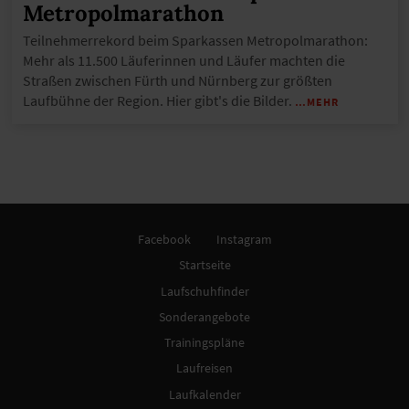
Metropolmarathon
Teilnehmerrekord beim Sparkassen Metropolmarathon:
Mehr als 11.500 Läuferinnen und Läufer machten die
Straßen zwischen Fürth und Nürnberg zur größten
Laufbühne der Region. Hier gibt's die Bilder.
…MEHR
Facebook
Instagram
Startseite
Laufschuhfinder
Sonderangebote
Trainingspläne
Laufreisen
Laufkalender