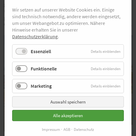
gelaufenen Trainingskilometer tausender Läuferinnen
Wir setzen auf unserer Website Cookies ein. Einige
und Läufer nicht ganz umsonst sind und in einer Art
sind technisch notwendig, andere werden eingesetzt,
gemeinsamen Wettkampf münden“, sagt Christian Okon,
um unser Webangebot zu optimieren. Nähere
Geschäftsführer der veranstaltenden MMP Event GmbH.
Hinweise erhalten Sie in unserer
Datenschutzerklärung
.
Essenziell
Details einblenden
Funktionelle
Details einblenden
Marketing
Details einblenden
Auswahl speichern
Alle akzeptieren
© Vivawest-Marathon
Impressum
AGB
Datenschutz