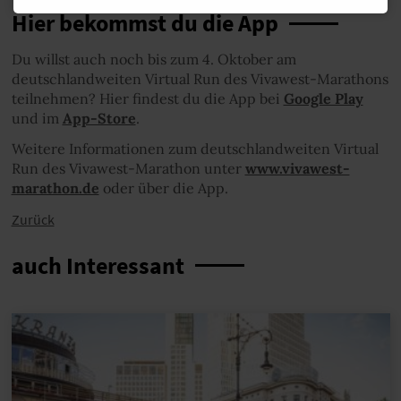
Hier bekommst du die App
Du willst auch noch bis zum 4. Oktober am
deutschlandweiten Virtual Run des Vivawest-Marathons
teilnehmen? Hier findest du die App bei
Google Play
und im
App-Store
.
Weitere Informationen zum deutschlandweiten Virtual
Run des Vivawest-Marathon unter
www.vivawest-
marathon.de
oder über die App.
Zurück
auch Interessant