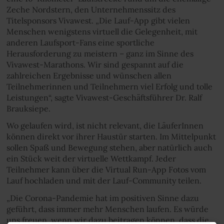
Zeche Nordstern, den Unternehmenssitz des
Titelsponsors Vivawest. „Die Lauf-App gibt vielen
Menschen wenigstens virtuell die Gelegenheit, mit
anderen Laufsport-Fans eine sportliche
Herausforderung zu meistern – ganz im Sinne des
Vivawest-Marathons. Wir sind gespannt auf die
zahlreichen Ergebnisse und wünschen allen
Teilnehmerinnen und Teilnehmern viel Erfolg und tolle
Leistungen“, sagte Vivawest-Geschäftsführer Dr. Ralf
Brauksiepe.
Wo gelaufen wird, ist nicht relevant, die LäuferInnen
können direkt vor ihrer Haustür starten. Im Mittelpunkt
sollen Spaß und Bewegung stehen, aber natürlich auch
ein Stück weit der virtuelle Wettkampf. Jeder
Teilnehmer kann über die Virtual Run-App Fotos vom
Lauf hochladen und mit der Lauf-Community teilen.
„Die Corona-Pandemie hat im positiven Sinne dazu
geführt, dass immer mehr Menschen laufen. Es würde
uns freuen, wenn wir dazu beitragen können, dass die