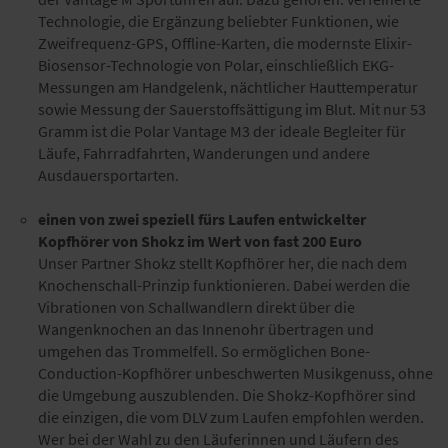
Technologie, die Ergänzung beliebter Funktionen, wie
Zweifrequenz-GPS, Offline-Karten, die modernste Elixir-
Biosensor-Technologie von Polar, einschließlich EKG-
Messungen am Handgelenk, nächtlicher Hauttemperatur
sowie Messung der Sauerstoffsättigung im Blut. Mit nur 53
Gramm ist die Polar Vantage M3 der ideale Begleiter für
Läufe, Fahrradfahrten, Wanderungen und andere
Ausdauersportarten.
einen von zwei speziell fürs Laufen entwickelter
Kopfhörer von Shokz im Wert von fast 200 Euro
Unser Partner Shokz stellt Kopfhörer her, die nach dem
Knochenschall-Prinzip funktionieren. Dabei werden die
Vibrationen von Schallwandlern direkt über die
Wangenknochen an das Innenohr übertragen und
umgehen das Trommelfell. So ermöglichen Bone-
Conduction-Kopfhörer unbeschwerten Musikgenuss, ohne
die Umgebung auszublenden. Die Shokz-Kopfhörer sind
die einzigen, die vom DLV zum Laufen empfohlen werden.
Wer bei der Wahl zu den Läuferinnen und Läufern des