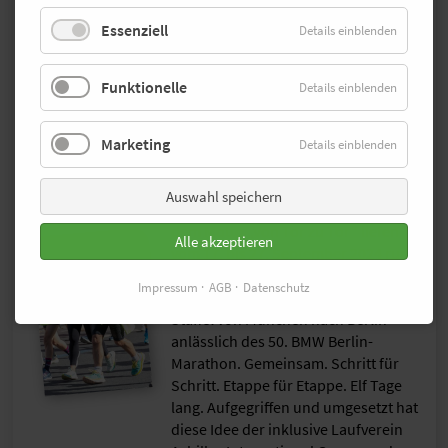
laufend für Inklusion
Essenziell
Details einblenden
ein
Das Isartor in München und das
Funktionelle
Details einblenden
Brandenburger Tor in Berlin trennen
750 Kilometer. Warum nicht diese
beiden Bauwerke durch einen Staffel-
Marketing
Details einblenden
Lauf verbinden? Diese Idee hatte
Marathon-Kommentator Peter
Auswahl speichern
Maisenbacher. Gedacht, getan: Unter
dem Motto „Von Tor zu Tor“ liefen
Alle akzeptieren
vom 17. bis 27. September 2024 rund
150 Sportlerinnen und Sportler mit
Impressum
AGB
Datenschutz
und ohne Behinderung als inklusive
Staffel von München nach Berlin –
anlässlich des 50. BMW Berlin-
Marathon. Gemeinsam. Schritt für
Schritt. Etappe für Etappe. Elf Tage
lang. Aufgegriffen und umgesetzt hat
diese Idee der inklusive Laufverein