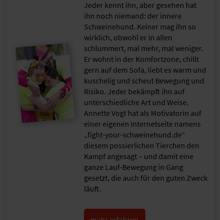
Jeder kennt ihn, aber gesehen hat
ihn noch niemand: der innere
Schweinehund. Keiner mag ihn so
wirklich, obwohl er in allen
schlummert, mal mehr, mal weniger.
Er wohnt in der Komfortzone, chillt
gern auf dem Sofa, liebt es warm und
kuschelig und scheut Bewegung und
Risiko. Jeder bekämpft ihn auf
unterschiedliche Art und Weise.
Annette Vogt hat als Motivatorin auf
einer eigenen Internetseite namens
„fight-your-schweinehund.de“
diesem possierlichen Tierchen den
Kampf angesagt – und damit eine
ganze Lauf-Bewegung in Gang
gesetzt, die auch für den guten Zweck
läuft.
mehr erfahren