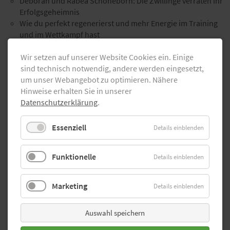
Deborah und Rabea Schöneborn: Die Zwillinge verraten ihr
Erfolgsgeheimnis
Wie du perfekt regenerierst und mehr Energie im Training
und im Wettkampf hast
So wirkt richtiges Essen gegen Stress
Wir setzen auf unserer Website Cookies ein. Einige
Mehr als 500 Event-Tipps im DLV-Laufkalender
sind technisch notwendig, andere werden eingesetzt,
Und viele Themen mehr
um unser Webangebot zu optimieren. Nähere
Hinweise erhalten Sie in unserer
Datenschutzerklärung
.
Essenziell
Details einblenden
Funktionelle
Details einblenden
Marketing
Details einblenden
Auswahl speichern