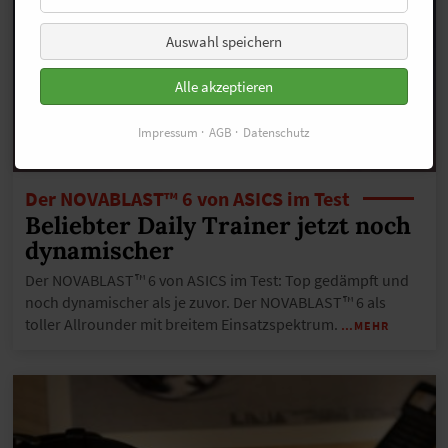
Auswahl speichern
Alle akzeptieren
Impressum
AGB
Datenschutz
Der NOVABLAST™ 6 von ASICS im Test
Beliebter Daily Trainer jetzt noch
dynamischer
Der NOVABLAST™ 6 von ASICS im Test: Top gedämpft und
noch dynamischer als je zuvor. Der NOVABLAST™ 6 als
toller Allrounder mit breitem Einsatzspektrum.
…MEHR