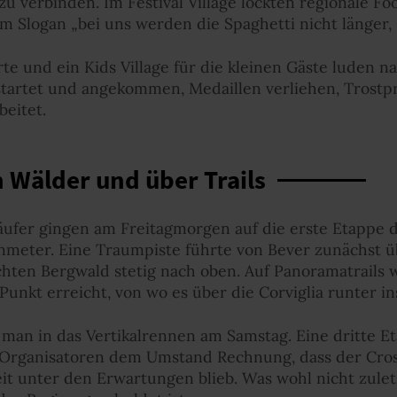
 verbinden. Im Festival Village lockten regionale Fo
 Slogan „bei uns werden die Spaghetti nicht länger, 
rte und ein Kids Village für die kleinen Gäste luden 
tartet und angekommen, Medaillen verliehen, Trostpre
beitet.
 Wälder und über Trails
läufer gingen am Freitagmorgen auf die erste Etappe 
nmeter. Eine Traumpiste führte von Bever zunächst 
hten Bergwald stetig nach oben. Auf Panoramatrails w
nkt erreicht, von wo es über die Corviglia runter ins
 man in das Vertikalrennen am Samstag. Eine dritte E
 Organisatoren dem Umstand Rechnung, dass der Cros
eit unter den Erwartungen blieb. Was wohl nicht zul