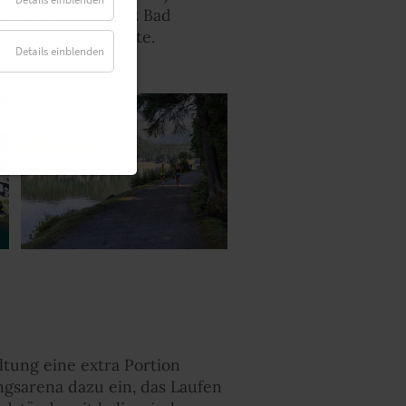
ains in St. Moritz Bad
d Aktivitäten diente.
Details einblenden
ltung eine extra Portion
ngsarena dazu ein, das Laufen