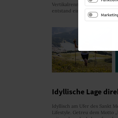
Vertikalrennen wurden in den
entstand ein Festivalgelände, 
Marketin
Idyllische Lage dir
Idyllisch am Ufer des Sankt M
Lifestyle. Getreu dem Motto 