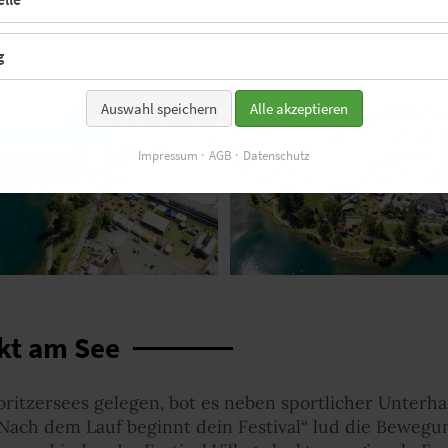
 Event eingebunden. In dem Areal um die Eisarena Lud
das als zentraler Anlaufpunkt für alle Wettbewerbe un
g
Auswahl speichern
Alle akzeptieren
Impressum
AGB
Datenschutz
ekt am See
oritzersees gelegen, bot es neben sportlicher Unterha
„Nach dem Lauf beginnt dein Festival“ lud die Bewegu