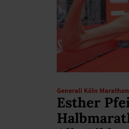
Generali Köln Marathon
Esther Pfe
Halbmarat