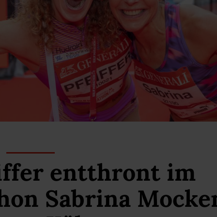
iffer entthront im
hon Sabrina Mocke