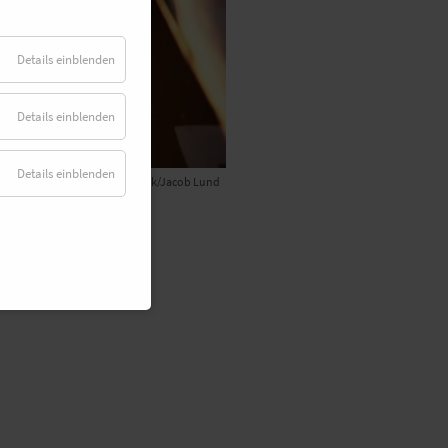
Details einblenden
Details einblenden
Details einblenden
© Adobe Stock/Jacob Lund