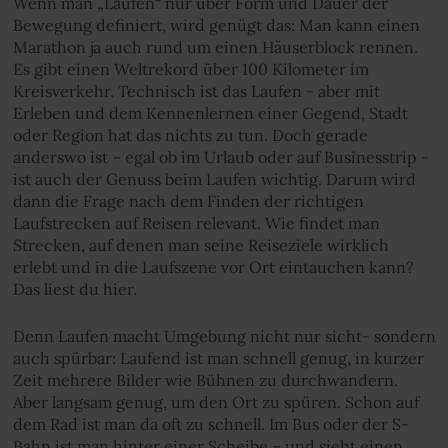
Wenn man „Laufen“ nur über Form und Dauer der
Bewegung definiert, wird genügt das: Man kann einen
Marathon ja auch rund um einen Häuserblock rennen.
Es gibt einen Weltrekord über 100 Kilometer im
Kreisverkehr. Technisch ist das Laufen - aber mit
Erleben und dem Kennenlernen einer Gegend, Stadt
oder Region hat das nichts zu tun. Doch gerade
anderswo ist – egal ob im Urlaub oder auf Businesstrip -
ist auch der Genuss beim Laufen wichtig. Darum wird
dann die Frage nach dem Finden der richtigen
Laufstrecken auf Reisen relevant. Wie findet man
Strecken, auf denen man seine Reiseziele wirklich
erlebt und in die Laufszene vor Ort eintauchen kann?
Das liest du hier.
Denn Laufen macht Umgebung nicht nur sicht- sondern
auch spürbar: Laufend ist man schnell genug, in kurzer
Zeit mehrere Bilder wie Bühnen zu durchwandern.
Aber langsam genug, um den Ort zu spüren. Schon auf
dem Rad ist man da oft zu schnell. Im Bus oder der S-
Bahn ist man hinter einer Scheibe – und sieht einen