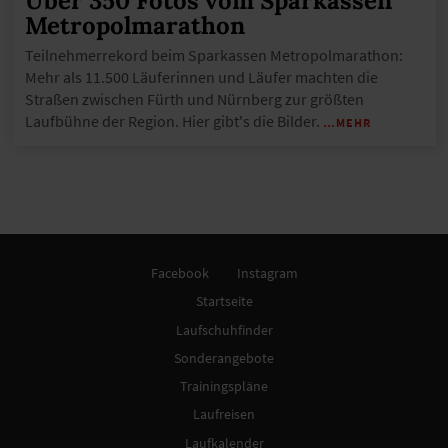
Über 350 Fotos vom Sparkassen
Metropolmarathon
Teilnehmerrekord beim Sparkassen Metropolmarathon:
Mehr als 11.500 Läuferinnen und Läufer machten die
Straßen zwischen Fürth und Nürnberg zur größten
Laufbühne der Region. Hier gibt's die Bilder.
…MEHR
Facebook
Instagram
Startseite
Laufschuhfinder
Sonderangebote
Trainingspläne
Laufreisen
Laufkalender