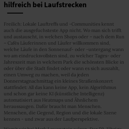
hilfreich bei Laufstrecken
Freilich: Lokale Lauftreffs und -Communities kennt
auch die ausgefuchsteste App nicht. Wo man sich trifft
und austauscht, in welchen Shops oder – nach dem Run
– Cafés Läuferinnen und Läufer willkommen sind,
welche Läufe in den Sonnenauf- oder -untergang wann
wo am eindrucksvollsten sind, zu welcher Tages- oder
Jahreszeit man in welchem Park die schönsten Blicke in
oder über die Stadt findet oder wann es sich auszahlt,
einen Umweg zu machen, weil da jeden
Donnerstagnachmittag ein kleines Straßenkonzert
stattfindet: All das kann keine App, kein Algorithmus
und schon gar keine KI (künstliche Intelligenz)
automatisiert aus Heatmaps und Ähnlichem
heraussaugen. Dafür braucht man Menschen.
Menschen, die Gegend, Region und die lokale Szene
kennen - und zwar aus der Laufperspektive.
Womit wir bei Mark Lowenstein wären. Der 59-Jährige