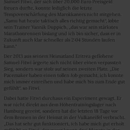
Samuel Fitwi, der sich über 20.000 Euro Preisgeld
freuen durfte, konnte lediglich die letzte
Tempoverschärfung des Marokkaners nicht mitgehen.
„Samu hat heute taktisch alles richtig gemacht“, lobte
sein Trainer Yannik Duppich, „das war sein stärkstes
Marathonrennen bislang und ich bin sicher, dass er in
Zukunft auch klar schneller als 2:04 Stunden laufen
kann.“
Der 2013 aus seinem Heimatland Eritrea geflohene
Samuel Fitwi ärgerte sich nicht über einen verpassten
Sieg, sondern war stolz auf seinen zweiten Platz. „Die
Pacemaker haben einen tollen Job gemacht, ich konnte
mich immer einreihen und habe mich bis zum Ende gut
gefühlt“, so Fitwi.
Dabei hatte Fitwi durchaus ein Experiment gewagt. Er
war nicht direkt aus dem Höhentrainingslager nach
Hamburg gereist, sondern hat die letzten 18 Tage vor
dem Rennen in der Heimat in der Vulkaneifel verbracht.
„Das hat sehr gut funktioniert, ich habe mich gut erholt
gefühlt“, so Fitwi, der zuvor knapp drei Monate in der