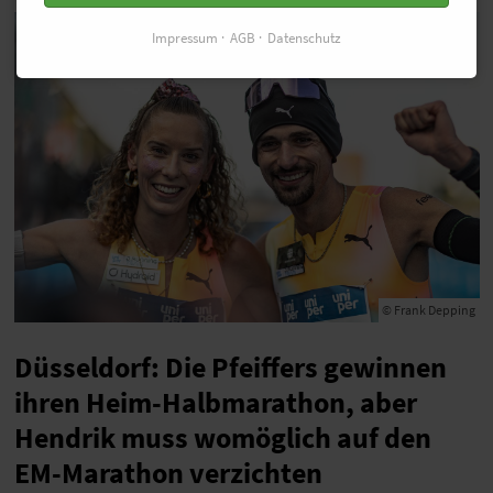
Impressum
AGB
Datenschutz
© Frank Depping
Düsseldorf: Die Pfeiffers gewinnen
ihren Heim-Halbmarathon, aber
Hendrik muss womöglich auf den
EM-Marathon verzichten