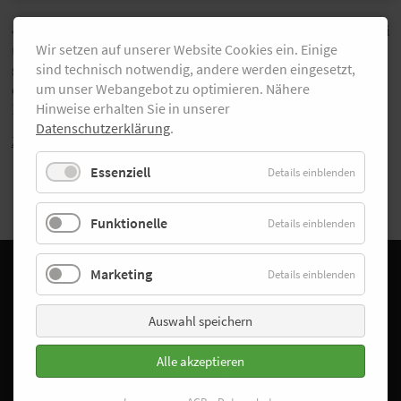
4800 Starter waren beim 26. Alsterlauf in Hamburg dabei
Wir setzen auf unserer Website Cookies ein. Einige
und freuten sich über einen gelungenen und vor allem
sind technisch notwendig, andere werden eingesetzt,
sonnigen Tag. Unser Fotograf Thomas Sobczak war
um unser Webangebot zu optimieren. Nähere
ebenfalls in Hamburg dabei und hat eine tolle
Hinweise erhalten Sie in unserer
Bildergalerie zusammengestellt.
Datenschutzerklärung
.
Zurück
Essenziell
Details einblenden
Funktionelle
Details einblenden
Marketing
Details einblenden
Facebook
Instagram
Startseite
Auswahl speichern
Laufschuhfinder
Sonderangebote
Alle akzeptieren
Trainingspläne