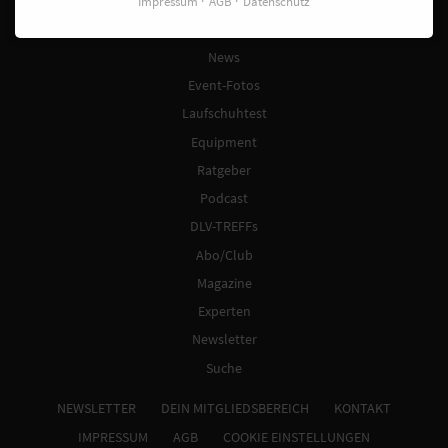
Laufreisen
Impressum
AGB
Datenschutz
Laufkalender
News
Event-Fotos
Laufschuhtest
Equipment
Ratgeber
Podcast
DLV-TREFFs
Abo/Club
Magazine
Experten
Newsletter
Suche
NEWSLETTER
DEIN MITGLIEDSBEREICH
KONTAKT
IMPRESSUM
AGB
COOKIE EINSTELLUNGEN