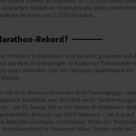
 im Vorjahr Zweite in Hannover in 2:27:35 Stunden und
 deutschen Marathon-Team gewann Rabea Schöneborn
önliche Bestzeit von 2:27:03 Stunden.
 Marathon-Rekord?
ine Premiere in Hannover und bin sehr gespannt auf 
 der aus dem Trainingslager in Kenia zur Pressekonfe
mit einer schnellen Zeit die Olympia-Qualifikation für
 könnte.
ar vor dem Rennen direkt aus dem Trainingslager nac
geplanten Marathon nun deutlich mehr Vorbereitungs
n – am 15. Januar lief er bei einem 10-Kilometer-Ren
 persönliche Bestzeit von 28:03 Minuten –, ist ihm auf
en Rekordes durchaus zuzutrauen. Wenn die Wetterb
 Streckenrekord in Hannover fallen. Dieser steht bei 