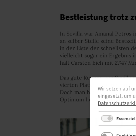
Bestleistung trotz 
In Sevilla war Amanal Petros 
an selber Stelle seine Bestzei
in der Liste der schnellsten 
vielleicht sogar ein Ergebnis
hält Carsten Eich mit 27:47 Mi
Das gute Rennen von Sevilla u
vierten Platz belegt und mi
Wir setzen auf u
Doch man hat das Gefühl, das
eingesetzt, um 
Optimum herausholen konnte
Datenschutzerkl
Essenziel
Funktione