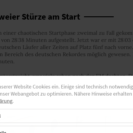
zweier Stürze am Start
in einer chaotischen Startphase zweimal zu Fall gekom
t von 28:38 Minuten aufgestellt. Jetzt war er mit 28:03
deutschen Läufer aller Zeiten auf Platz fünf nach vorn
 im Bereich des deutschen Rekordes möglich gewesen. 
nuten.
nterstreicht, was viele schon nach der EM dachten. Do
t dem deutschen Team die Silbermedaille in der Eur
nserer Website Cookies ein. Einige sind technisch notwendi
s der 27-Jährige Potenzial hat für weit mehr und auc
unser Webangebot zu optimieren. Nähere Hinweise erhalten 
.
ärung
.
l
lle