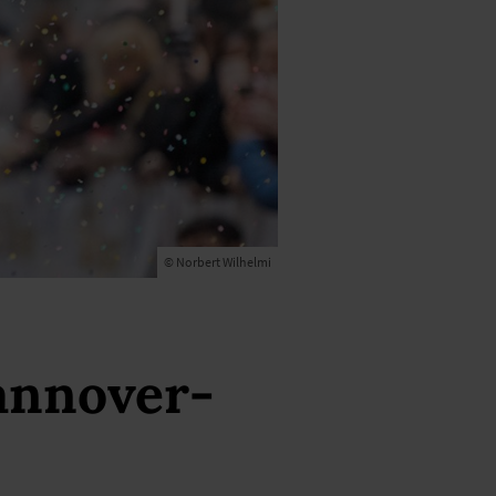
© Norbert Wilhelmi
annover-