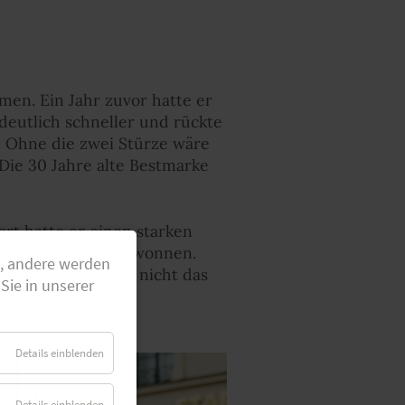
men. Ein Jahr zuvor hatte er
 deutlich schneller und rückte
e. Ohne die zwei Stürze wäre
Die 30 Jahre alte Bestmarke
rt hatte er einen starken
opa-Cup-Wertung gewonnen.
g, andere werden
h in München noch nicht das
Sie in unserer
Details einblenden
Details einblenden