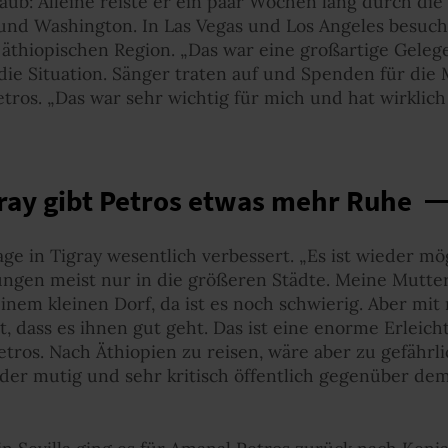
aub: Alleine reiste er ein paar Wochen lang durch di
und Washington. In Las Vegas und Los Angeles besucht
äthiopischen Region. „Das war eine großartige Gelege
ie Situation. Sänger traten auf und Spenden für die
tros. „Das war sehr wichtig für mich und hat wirklich 
ray gibt Petros etwas mehr Ruhe
ge in Tigray wesentlich verbessert. „Es ist wieder mö
ungen meist nur in die größeren Städte. Meine Mutte
inem kleinen Dorf, da ist es noch schwierig. Aber mi
, dass es ihnen gut geht. Das ist eine enorme Erleicht
tros. Nach Äthiopien zu reisen, wäre aber zu gefährlic
er mutig und sehr kritisch öffentlich gegenüber de