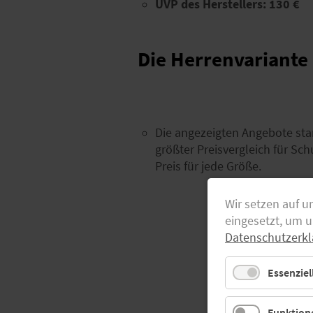
UVP des Herstellers:
130 €
Die Herrenvariante
Die angezeigten Angebote sta
größter Preisvergleich für S
Preis für jede Größe.
Wir setzen auf u
eingesetzt, um 
Datenschutzerkl
Essenziel
Funktione