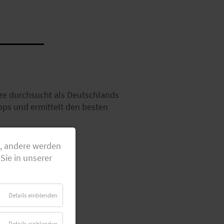
ze durchsucht als Deutschlands
ops und ermittelt den besten
g, andere werden
Sie in unserer
Details einblenden
Details einblenden