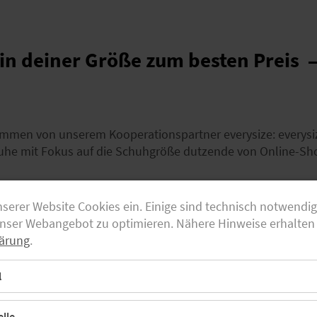
 in deiner Größe zum besten Preis
mmen von unserem Kooperationspartner everysize: everysi
chuhe mit Fokus auf die Schuhgröße dutzende von Online-Sh
nserer Website Cookies ein. Einige sind technisch notwendi
unser Webangebot zu optimieren. Nähere Hinweise erhalten 
ärung
.
l
lle