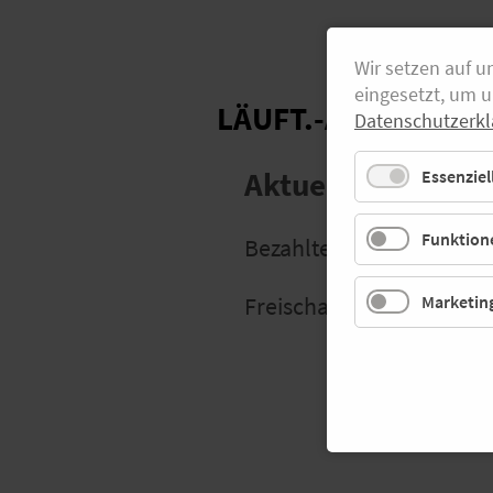
Wir setzen auf u
eingesetzt, um 
LÄUFT.-Abonnemen
Datenschutzerkl
Essenziel
Aktuelles Abonnem
Funktione
Bezahlter Abo-Zeitraum 0
Marketin
Freischaltcode LÄUFT.-A