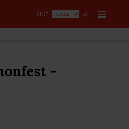
CLUB
honfest -