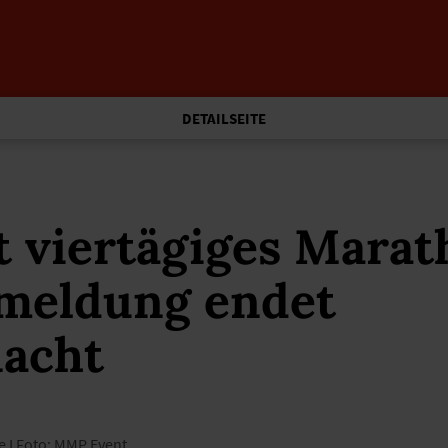
DETAILSEITE
t viertägiges Marat
meldung endet
acht
e I Foto: MMP Event