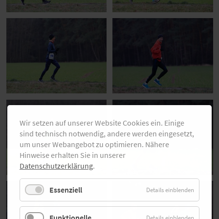
Wir setzen auf unserer Website Cookies ein. Einige
sind technisch notwendig, andere werden eingesetzt,
um unser Webangebot zu optimieren. Nähere
Hinweise erhalten Sie in unserer
Datenschutzerklärung
.
Essenziell
Details einblenden
Funktionelle
Details einblenden