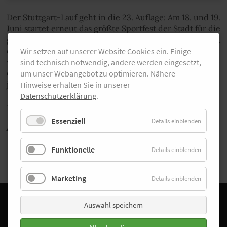
Der Stuttgart-Lauf geht in die 23. Auflage: Am 18. und 19.
Juni startet erneut das größte Sportfest der Stadt für die
ganze Familie. Highlight ist sicherlich der Halbmarathon,
der am 19. Juni um 9 Uhr beginnt. Doch mit zahlreichen
Wir setzen auf unserer Website Cookies ein. Einige
weiteren Wettbewerben von einem Inliner-Lauf über
sind technisch notwendig, andere werden eingesetzt,
einen Minimarathon bis hin zum Nordic Walking ist für
um unser Webangebot zu optimieren. Nähere
jeden Sportler das passende Event dabei.
Hinweise erhalten Sie in unserer
Datenschutzerklärung
.
Hier gibt's weitere Infos zum Lauf.
Essenziell
Details einblenden
Zurück
Funktionelle
Details einblenden
Marketing
Details einblenden
Facebook
Instagram
Auswahl speichern
Startseite