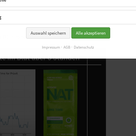
awberry-Peach oder Heart Tart.
g
Auswahl speichern
Alle akzeptieren
m Blut messbar.
Impressum
AGB
Datenschutz