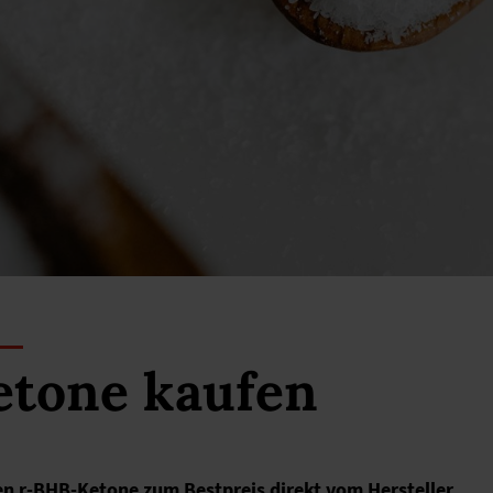
etone kaufen
 r-BHB-Ketone zum Bestpreis direkt vom Hersteller.