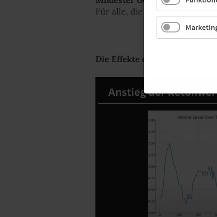
Für alle, die es
süß
mögen: Str
Marketin
Die Effekte der Ketone sind i