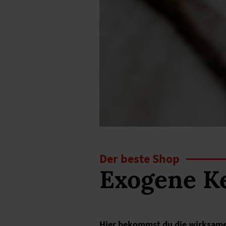
Der beste Shop
Exogene K
Hier bekommst du die wirksamen