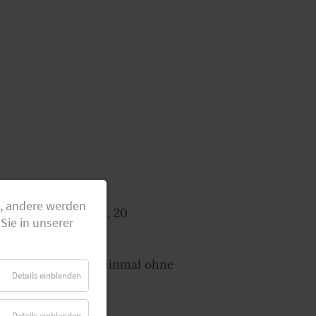
g, andere werden
ne (20 mit Koffein, 20
Sie in unserer
ls einmal mit und einmal ohne
Details einblenden
Details einblenden