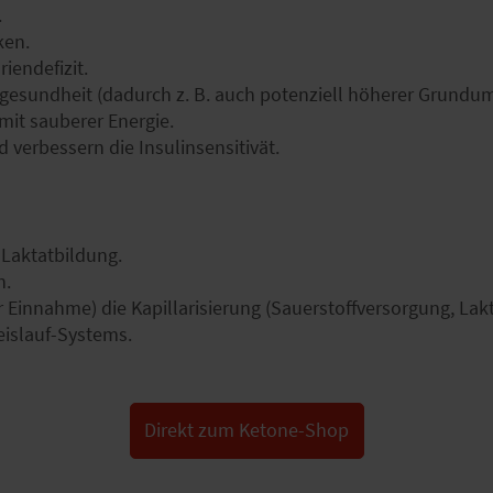
.
ken.
iendefizit.
gesundheit (dadurch z. B. auch potenziell höherer Grundum
mit sauberer Energie.
 verbessern die Insulinsensitivät.
 Laktatbildung.
n.
Einnahme) die Kapillarisierung (Sauerstoffversorgung, Lakt
eislauf-Systems.
Direkt zum Ketone-Shop