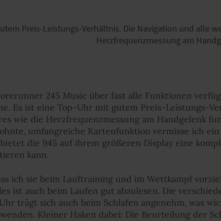
utem Preis-Leistungs-Verhältnis. Die Navigation und alle we
Herzfrequenzmessung am Handgel
 Forerunner 245 Music über fast alle Funktionen verfüg
e. Es ist eine Top-Uhr mit gutem Preis-Leistungs-Ver
ures wie die Herzfrequenzmessung am Handgelenk fun
wohnte, umfangreiche Kartenfunktion vermisse ich ein
bietet die 945 auf ihrem größeren Display eine komp
tieren kann.
odass ich sie beim Lauftraining und im Wettkampf vor
alles ist auch beim Laufen gut abzulesen. Die verschie
 Uhr trägt sich auch beim Schlafen angenehm, was wichti
enden. Kleiner Haken dabei: Die Beurteilung der Schl