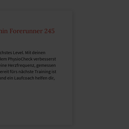
rmin Forerunner 245
chstes Level. Mit deinen
t dem PhysioCheck verbesserst
 deine Herzfrequenz, gemessen
eit fürs nächste Training ist
und ein Laufcoach helfen dir,