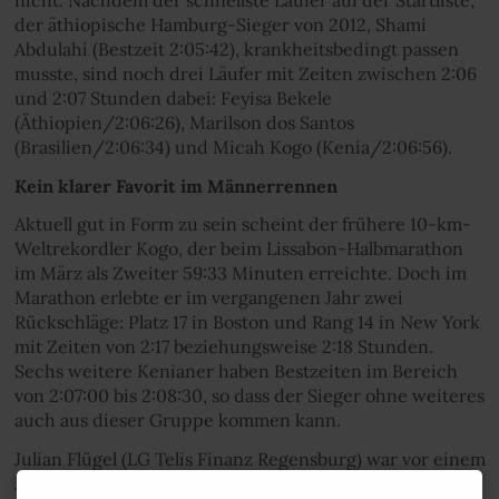
nicht. Nachdem der schnellste Läufer auf der Startliste,
der äthiopische Hamburg-Sieger von 2012, Shami
Abdulahi (Bestzeit 2:05:42), krankheitsbedingt passen
musste, sind noch drei Läufer mit Zeiten zwischen 2:06
und 2:07 Stunden dabei: Feyisa Bekele
(Äthiopien/2:06:26), Marilson dos Santos
(Brasilien/2:06:34) und Micah Kogo (Kenia/2:06:56).
Kein klarer Favorit im Männerrennen
Aktuell gut in Form zu sein scheint der frühere 10-km-
Weltrekordler Kogo, der beim Lissabon-Halbmarathon
im März als Zweiter 59:33 Minuten erreichte. Doch im
Marathon erlebte er im vergangenen Jahr zwei
Rückschläge: Platz 17 in Boston und Rang 14 in New York
mit Zeiten von 2:17 beziehungsweise 2:18 Stunden.
Sechs weitere Kenianer haben Bestzeiten im Bereich
von 2:07:00 bis 2:08:30, so dass der Sieger ohne weiteres
auch aus dieser Gruppe kommen kann.
Julian Flügel (LG Telis Finanz Regensburg) war vor einem
Jahr in Hamburg mit 2:15:39 Stunden ein ordentliches