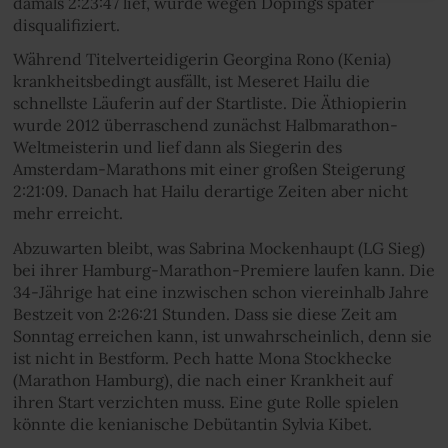
damals 2:23:47 lief, wurde wegen Dopings später
disqualifiziert.
Während Titelverteidigerin Georgina Rono (Kenia)
krankheitsbedingt ausfällt, ist Meseret Hailu die
schnellste Läuferin auf der Startliste. Die Äthiopierin
wurde 2012 überraschend zunächst Halbmarathon-
Weltmeisterin und lief dann als Siegerin des
Amsterdam-Marathons mit einer großen Steigerung
2:21:09. Danach hat Hailu derartige Zeiten aber nicht
mehr erreicht.
Abzuwarten bleibt, was Sabrina Mockenhaupt (LG Sieg)
bei ihrer Hamburg-Marathon-Premiere laufen kann. Die
34-Jährige hat eine inzwischen schon viereinhalb Jahre
Bestzeit von 2:26:21 Stunden. Dass sie diese Zeit am
Sonntag erreichen kann, ist unwahrscheinlich, denn sie
ist nicht in Bestform. Pech hatte Mona Stockhecke
(Marathon Hamburg), die nach einer Krankheit auf
ihren Start verzichten muss. Eine gute Rolle spielen
könnte die kenianische Debütantin Sylvia Kibet.