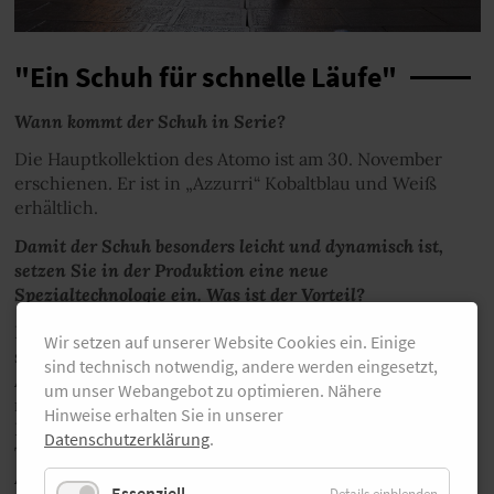
"Ein Schuh für schnelle Läufe"
Wann kommt der Schuh in Serie?
Die Hauptkollektion des Atomo ist am 30. November
erschienen. Er ist in „Azzurri“ Kobaltblau und Weiß
erhältlich.
Damit der Schuh besonders leicht und dynamisch ist,
setzen Sie in der Produktion eine neue
Spezialtechnologie ein. Was ist der Vorteil?
Diadora hat für die Mittelsohle des Equipe Atomo eine
Wir setzen auf unserer Website Cookies ein. Einige
spezielle neue Mischung entwickelt, die treffend DD
sind technisch notwendig, andere werden eingesetzt,
Anima – italienisch für Seele – genannt wird und für
um unser Webangebot zu optimieren. Nähere
maximale Reaktionsfähigkeit gepaart mit höchster
Hinweise erhalten Sie in unserer
Leichtigkeit und Dämpfung steht. Dank der neuen
Datenschutzerklärung
.
Technologie, die jahrelang entwickelt wurde, bietet DD
Anima sowohl Dynamik als auch Dämpfung. Das
Essenziell
Details einblenden