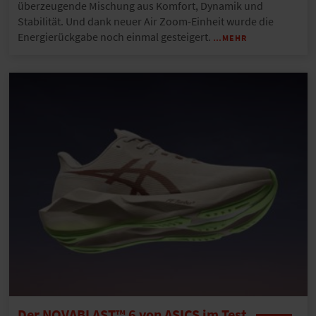
überzeugende Mischung aus Komfort, Dynamik und
Stabilität. Und dank neuer Air Zoom-Einheit wurde die
Energierückgabe noch einmal gesteigert.
…MEHR
Der NOVABLAST™ 6 von ASICS im Test