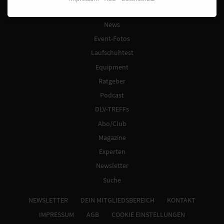
Laufkalender
News
Event-Fotos
Laufschuhtest
Equipment
Ratgeber
Podcast
DLV-TREFFs
Abo/Club
Magazine
Experten
Newsletter
Suche
NEWSLETTER
DEIN MITGLIEDSBEREICH
KONTAKT
IMPRESSUM
AGB
COOKIE EINSTELLUNGEN