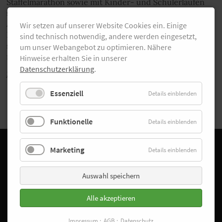
Staffelmarathon sowie mit Kinder- und Schülerläufen
statt. Über 42,195 Kilometer siegten afrikanische
Athleten, über die Halbmarathonstrecke war Patrick
Wir setzen auf unserer Website Cookies ein. Einige
Fiederling (Asics Frontrunner; 1:12:44 h) nicht zu
sind technisch notwendig, andere werden eingesetzt,
schlagen. Die schönsten Bilder von Norbert Wilhelmi
um unser Webangebot zu optimieren. Nähere
findest Du in unserer Galerie.
Hinweise erhalten Sie in unserer
Datenschutzerklärung
.
Zurück
Essenziell
Details einblenden
Funktionelle
Details einblenden
Facebook
Instagram
Marketing
Details einblenden
Startseite
Auswahl speichern
Laufschuhfinder
Sonderangebote
Alle akzeptieren
Trainingspläne
Laufreisen
Impressum
AGB
Datenschutz