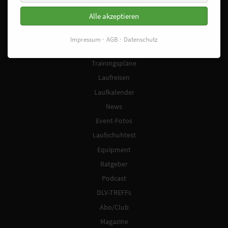
Facebook
Instagram
Alle akzeptieren
Startseite
Laufschuhfinder
Impressum
AGB
Datenschutz
Sonderangebote
Trainingspläne
Laufreisen
Laufkalender
News
Event-Fotos
Laufschuhtest
Equipment
Ratgeber
Podcast
DLV-TREFFs
Abo/Club
Magazine