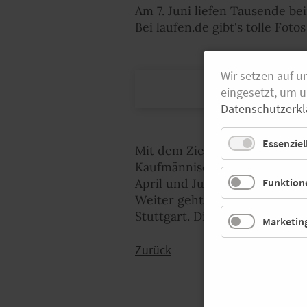
Am 7. Juni liefen Tausende b
Bei laufen.de gibt's tolle Foto
Wir setzen auf u
eingesetzt, um 
Datenschutzerkl
Essenziel
Mit dem Ziel Menschen aller 
Kaufmännische Krankenkasse v
April und Juli in zwölf Städ
Funktione
Weiter geht es an den folgen
Stuttgart. Die schönsten Bild
Marketin
Zurück