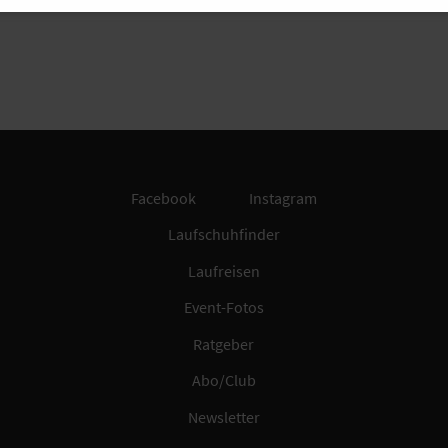
Facebook
Instagram
Laufschuhfinder
Laufreisen
Event-Fotos
Ratgeber
Abo/Club
Newsletter