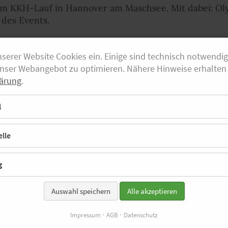
eim KKH-Lauf in Hannover am Maschsee. Mit dabei: O
s des Events.
nserer Website Cookies ein. Einige sind technisch notwendi
unser Webangebot zu optimieren. Nähere Hinweise erhalten 
ärung
.
l
Altersklassen zu einem „bewegten Leben“ zu motivier
or zwölf Jahren eine deutschlandweite Laufserie. In
ten Veranstaltungen statt. Am Sonntag wurde am Masch
lle
den Wochenenden in Köln, Schwerin und Hamburg; das F
er vom Lauf in Hannover findest du in unserer Bilderga
g
Auswahl speichern
Alle akzeptieren
Impressum
AGB
Datenschutz