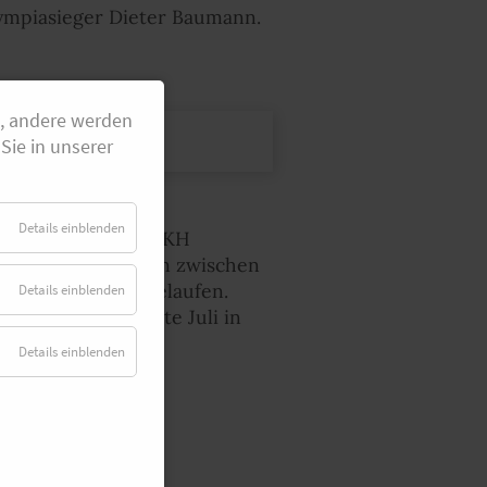
lympiasieger Dieter Baumann.
g, andere werden
Sie in unserer
Details einblenden
en, gründete die KKH
 diesem Jahr finden zwischen
see in Hannover gelaufen.
Details einblenden
inale steigt Mitte Juli in
lerie.
Details einblenden