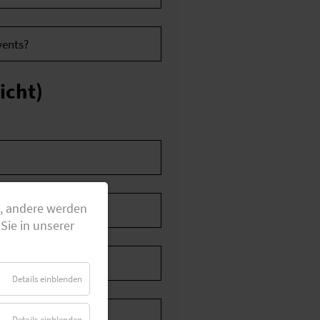
icht)
g, andere werden
Sie in unserer
Details einblenden
Details einblenden