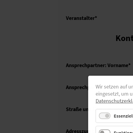
Veranstalter
*
Kont
Ansprechpartner: Vorname
*
Wir setzen auf u
Ansprechpartner: Nachname
eingesetzt, um 
Datenschutzerkl
Straße und Hausnummer
*
Essenziel
Adresszusatz
Funktione