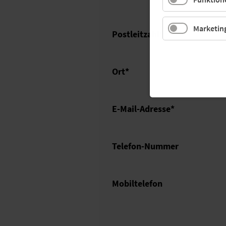
Marketin
Postleitzahl
*
Ort
*
E-Mail-Adresse
*
Telefon-Nummer
Mobiltelefon