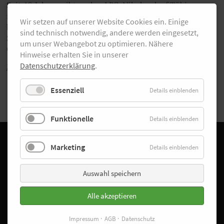
Seit 40 Jahren gibt es den LBS-Nikolauslauf Tübingen
nun schon - seitdem ist die Veranstaltung immer
Wir setzen auf unserer Website Cookies ein. Einige
beliebter geworden. Am Sonntag fiel erneut der
sind technisch notwendig, andere werden eingesetzt,
Startschuss. Mit dabei war auch unser Fotograf Tomás
um unser Webangebot zu optimieren. Nähere
Ortiz - hier geht's zur Bildergalerie.
Hinweise erhalten Sie in unserer
Datenschutzerklärung
.
Zurück
Essenziell
Details einblenden
Funktionelle
Details einblenden
Facebook
Instagram
Marketing
Details einblenden
Startseite
Laufschuhfinder
Auswahl speichern
Sonderangebote
Alle akzeptieren
Trainingspläne
Laufreisen
Impressum
AGB
Datenschutz