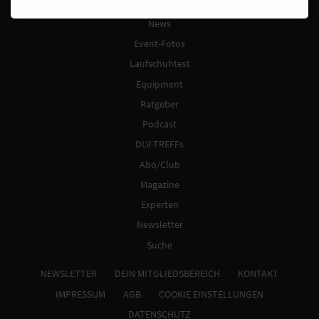
Laufkalender
News
Event-Fotos
Laufschuhtest
Equipment
Ratgeber
Podcast
DLV-TREFFs
Abo/Club
Magazine
Experten
Newsletter
Suche
NEWSLETTER
DEIN MITGLIEDSBEREICH
KONTAKT
IMPRESSUM
AGB
COOKIE EINSTELLUNGEN
DATENSCHUTZ