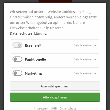
Wir setzen auf unserer Website Cookies ein. Einige
sind technisch notwendig, andere werden eingesetzt,
Meister mit Fleißkärtchen
um unser Webangebot zu optimieren. Nähere
Hendrik Pfeiffer
Hinweise erhalten Sie in unserer
Datenschutzerklärung
.
Mit insgesamt fünf gefinishten Marathons
ist der Wattenscheider, der in Hannover
Essenziell
Details einblenden
2022 Deutscher Meister wurde, der
fleißigste Wettkämpfer unter den besten
Funktionelle
Details einblenden
deutschen Marathonläufern. Bei der EM
in München gewann er Teamsilber.
Marketing
Details einblenden
mehr erfahren
Auswahl speichern
Alle akzeptieren
Erster Europameister
Impressum
AGB
Datenschutz