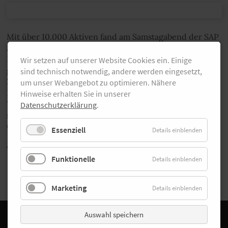
Mit über 10.000 Aktiven fand am Samstagabend der SAP
Arena Marathon in Mannheim und Ludwigshafen statt.
Die Läufer der Marathon- und Halbmarathondistanz
Wir setzen auf unserer Website Cookies ein. Einige
gingen um 19 Uhr an den Start und überquerten die
sind technisch notwendig, andere werden eingesetzt,
Ziellinie am festlich erleuchteten Rosengarten. Den
um unser Webangebot zu optimieren. Nähere
Dämmermarathon gewannen der Kenianer Benson
Hinweise erhalten Sie in unserer
Waweru und die Deutsche Miriam Ostermann. Die
Datenschutzerklärung
.
schönsten Bilder aus Mannheim findest Du in unserer
Galerie.
Essenziell
Details einblenden
Zurück
Funktionelle
Details einblenden
Marketing
Details einblenden
Auswahl speichern
Facebook
Instagram