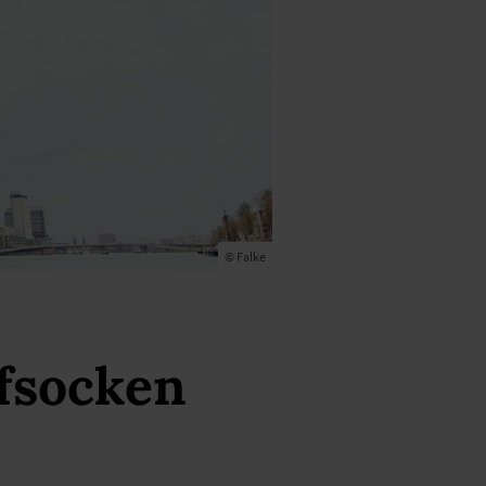
© Falke
fsocken