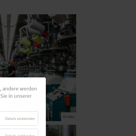
g, andere werden
Sie in unserer
© Falke
Details einblenden
Details einblenden