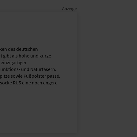
cken des deutschen
rt gibt als hohe und kurze
einzigartiger
unktions- und Naturfasern.
spitze sowie Fußpolster passé.
fsocke RU5 eine noch engere