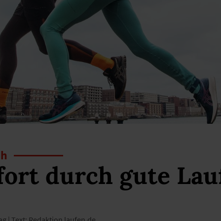
uh
ort durch gute Lau
ag | Text: Redaktion laufen.de