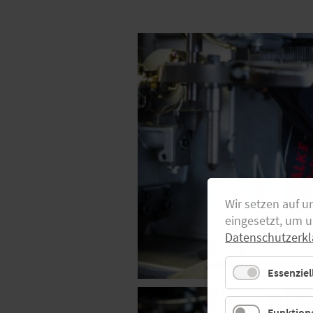
Wir setzen auf u
eingesetzt, um 
Datenschutzerkl
Essenziel
Funktione