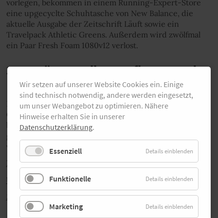
vorlegen, bekommen in einem Running-Expert-Store
eine upgecyclte Schuhtasche von New Balance, die
aktuelle Ausgabe der Zeitschrift Läuft sowie ein
Travelpack Athletic Greens. Außerdem wird zwölfmal
ein Paar Fresh Foam 1080v12 verlost.
3000 Bäume sollen gepflanzt werden
Wir setzen auf unserer Website Cookies ein. Einige
sind technisch notwendig, andere werden eingesetzt,
Neben dieser individuellen Belohnung gibt es auch ein
um unser Webangebot zu optimieren. Nähere
Gruppen-Geschenk: Wird das Gruppenziel erreicht,
Hinweise erhalten Sie in unserer
belohnen New Balance und Sport 2000 das mit 3000
Datenschutzerklärung
.
gepflanzten Bäumen – noch einmal 1000 mehr als im
vergangenen Jahr.
Essenziell
Details einblenden
Hier geht es direkt zur Strava-Challenge!
Funktionelle
Details einblenden
Und hier gibt es alle Infos auf einen Blick
.
Zurück
Marketing
Details einblenden