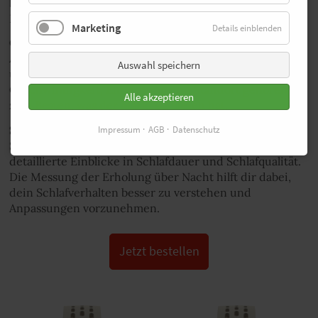
beim Laufen und erfährst somit, wie sich deine Lauf-
Performance entwickelt.
Marketing
Details einblenden
GENAUIGKEIT:
Eigentlich eine Selbstverständlichkeit.
Aber die handgelenkbasierte Herzfrequenztechnologie
Auswahl speichern
und das integrierte GPS zur präzisen Verfolgung von
Geschwindigkeit, Entfernung und Standort gehören
Alle akzeptieren
zum Besten, was der Markt zu bieten hat.
SCHLAF- UND ERHOLUNGSDATEN:
Die Funktionen
Impressum
AGB
Datenschutz
Sleep Plus Stages und Nightly Recharge geben dir
detaillierte Einblicke in Schlafdauer und Schlafqualität.
Die Messung der Erholung über Nacht hilft dir dabei,
dein Schlafverhalten besser zu verstehen und
Anpassungen vorzunehmen.
Jetzt bestellen