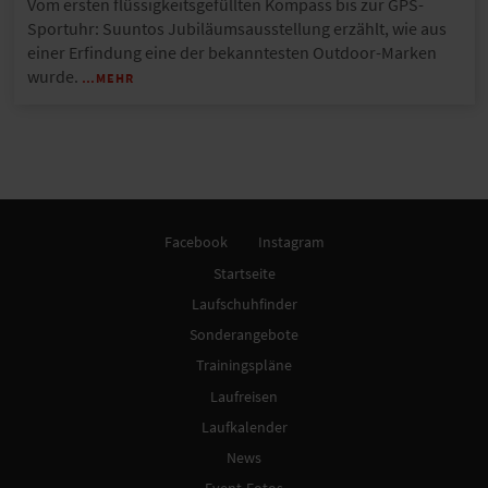
Vom ersten flüssigkeitsgefüllten Kompass bis zur GPS-
Sportuhr: Suuntos Jubiläumsausstellung erzählt, wie aus
einer Erfindung eine der bekanntesten Outdoor-Marken
wurde.
…MEHR
Facebook
Instagram
Startseite
Laufschuhfinder
Sonderangebote
Trainingspläne
Laufreisen
Laufkalender
News