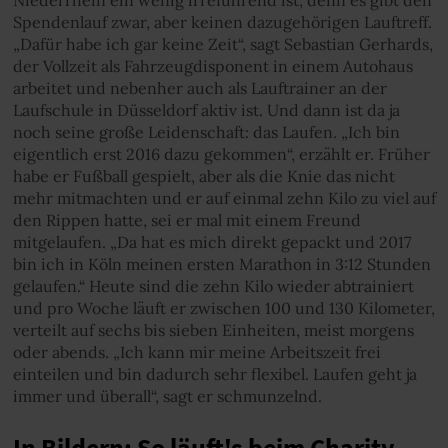
Niederrhein ein wenig irreführend ist, denn es gibt den
Spendenlauf zwar, aber keinen dazugehörigen Lauftreff.
„Dafür habe ich gar keine Zeit“, sagt Sebastian Gerhards,
der Vollzeit als Fahrzeugdisponent in einem Autohaus
arbeitet und nebenher auch als Lauftrainer an der
Laufschule in Düsseldorf aktiv ist. Und dann ist da ja
noch seine große Leidenschaft: das Laufen. „Ich bin
eigentlich erst 2016 dazu gekommen“, erzählt er. Früher
habe er Fußball gespielt, aber als die Knie das nicht
mehr mitmachten und er auf einmal zehn Kilo zu viel auf
den Rippen hatte, sei er mal mit einem Freund
mitgelaufen. „Da hat es mich direkt gepackt und 2017
bin ich in Köln meinen ersten Marathon in 3:12 Stunden
gelaufen.“ Heute sind die zehn Kilo wieder abtrainiert
und pro Woche läuft er zwischen 100 und 130 Kilometer,
verteilt auf sechs bis sieben Einheiten, meist morgens
oder abends. „Ich kann mir meine Arbeitszeit frei
einteilen und bin dadurch sehr flexibel. Laufen geht ja
immer und überall“, sagt er schmunzelnd.