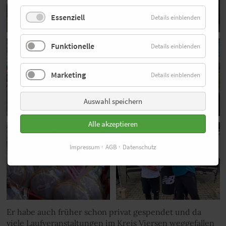
Essenziell
Details einblenden
Funktionelle
Details einblenden
Marketing
Details einblenden
Auswahl speichern
Alle akzeptieren
Impressum
AGB
Datenschutz
Er habe auch früher schon privat gespendet und da
viele Laufveranstaltungen im Kreis Viersen weggefallen