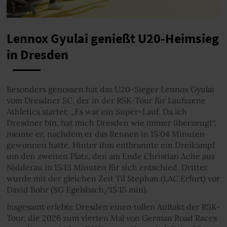
Lennox Gyulai genießt U20-Heimsieg
in Dresden
Besonders genossen hat das U20-Sieger Lennox Gyulai
vom Dresdner SC, der in der R5K-Tour für Laufszene
Athletics startet: „Es war ein Super-Lauf. Da ich
Dresdner bin, hat mich Dresden wie immer überzeugt“,
meinte er, nachdem er das Rennen in 15:04 Minuten
gewonnen hatte. Hinter ihm entbrannte ein Dreikampf
um den zweiten Platz, den am Ende Christian Ache aus
Nidderau in 15:13 Minuten für sich entschied. Dritter
wurde mit der gleichen Zeit Til Stephan (LAC Erfurt) vor
David Bohr (SG Egelsbach/15:15 min).
Insgesamt erlebte Dresden einen tollen Auftakt der R5K-
Tour, die 2026 zum vierten Mal von German Road Races