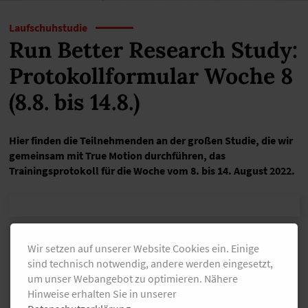
Laufschuhstudie
Run Better Research Study:
Protokollformular Woche 8
(8.8. bis 14.8.)
Hier finden die Teilnehmenden an der großen Studie, die wir
gemeinsam mit True Motion durchführen, das
Trainingsprotokoll für die Woche vom 8. bis 14. August 2022.
Wir setzen auf unserer Website Cookies ein. Einige
E-Mail-Adresse
sind technisch notwendig, andere werden eingesetzt,
um unser Webangebot zu optimieren. Nähere
Hinweise erhalten Sie in unserer