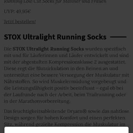
Running Low Cut Socks für Männer und Frauen
UVP: 49,95€
Jetzt bestellen!
STOX Ultralight Running Socks
Die
STOX Ultralight Running Socks
wurden spezifisch
mit und für Läuferinnen und Läufer entwickelt und sind
mit der abgestuften Kompressionsklasse 2 ausgestattet.
Diese regt die Blutzirkulation in den Beinen an und
unterstützt eine bessere Versorgung der Muskulatur mit
Nährstoffen. So wird Muskelermüdung vorgebeugt und
die Leistungsfähigkeit positiv beeinflusst – egal ob bei
der Laufrunde nach der Arbeit, beim Trailrunning oder
in der Marathonvorbereitung.
Das feuchtigkeitsableitende Dryarn® sowie das nahtlose
Design sorgen für hohen Komfort und einen perfekten
Sitz, während gezielte Kompression die Muskulatur im
Schienbein- und Wadenbereich unterstützt und