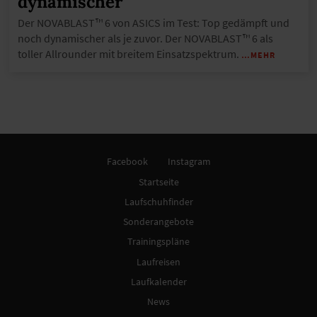
dynamischer
Der NOVABLAST™ 6 von ASICS im Test: Top gedämpft und
noch dynamischer als je zuvor. Der NOVABLAST™ 6 als
toller Allrounder mit breitem Einsatzspektrum.
…MEHR
Facebook
Instagram
Startseite
Laufschuhfinder
Sonderangebote
Trainingspläne
Laufreisen
Laufkalender
News