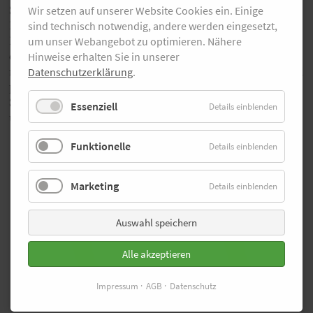
Schienbeinschmerzen sowie Krämpfen entgegenwirkt.
Wir setzen auf unserer Website Cookies ein. Einige
Dadurch wird nach intensiven Einheiten die
sind technisch notwendig, andere werden eingesetzt,
Regeneration unterstützt, Muskelkater reduziert und
um unser Webangebot zu optimieren. Nähere
das Verletzungsrisiko gemindert. Das ultradünne,
Hinweise erhalten Sie in unserer
nahtlose Fußbett sorgt für maximalen Schuhkontakt und
Datenschutzerklärung
.
präzise Kontrolle und ist ideal für ambitionierte
Sportbegeisterte, die ein noch leichteres Tragegefühl
Essenziell
Details einblenden
und einen direkteren Kontakt mit dem Schuh suchen.
Funktionelle
Details einblenden
Die Modelle im Überblick
Marketing
Details einblenden
Auswahl speichern
Alle akzeptieren
Impressum
AGB
Datenschutz