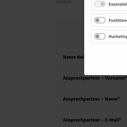
weiter.
Essenziel
Funktione
Marketin
Name deiner Organisation
*
Ansprechpartner – Vorname
*
Ansprechpartner – Name
*
Ansprechpartner – E-Mail
*