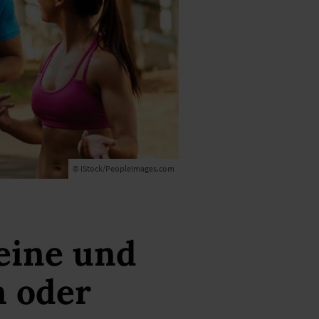
© iStock/PeopleImages.com
eine und
n oder