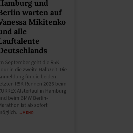
Hamburg und
Berlin warten auf
Vanessa Mikitenko
und alle
Lauftalente
Deutschlands
Im September geht die R5K-
our in die zweite Halbzeit. Die
Anmeldung für die beiden
letzten R5K-Rennen 2026 beim
CURREX Alsterlauf in Hamburg
und beim BMW Berlin-
Marathon ist ab sofort
möglich.
…MEHR