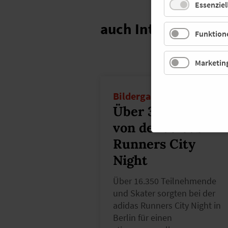
Essenziel
auch Interessant
Funktione
Marketin
Bildergalerie
Über 300 Fotos
von der adidas
Runners City
Night
Über 16.350 Teilnehmende
und Skater sorgten bei der
adidas Runners City Night in
Berlin für einen