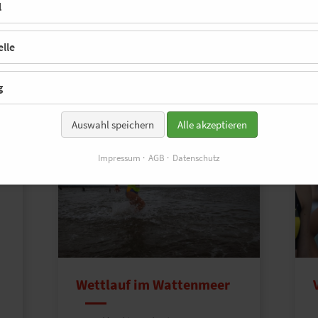
l
lle
g
Auswahl speichern
Alle akzeptieren
Impressum
AGB
Datenschutz
Wettlauf im Wattenmeer