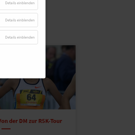
Details einblenden
Details einblenden
Details einblenden
Von der DM zur R5K-Tour