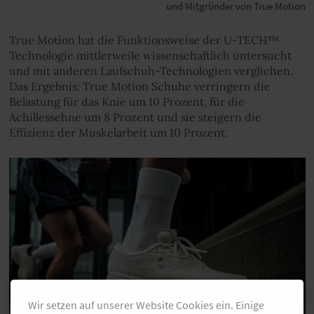
und Mitgründer von True Motion
True Motion hat die Funktionsweise der U-TECH™
Technologie mittlerweile wissenschaftlich untersucht
und mit anderen Laufschuh-Technologien verglichen.
Das Ergebnis: True Motion Schuhe verringern die
Belastung für das Knie um 10 Prozent, für die
Achillessehne um 8 Prozent und sie steigern die
Effizienz der Muskelarbeit um 10 Prozent.
Wir setzen auf unserer Website Cookies ein. Einige