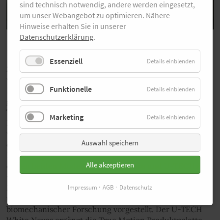
sind technisch notwendig, andere werden eingesetzt,
um unser Webangebot zu optimieren. Nähere
Hinweise erhalten Sie in unserer
Datenschutzerklärung
.
Über True Motion
Essenziell
Details einblenden
2018 wurde die deutsche Laufschuhmarke True Motion
von Prof. Dr. Gert-Peter Brüggemann, Professor für
Funktionelle
Details einblenden
Biomechanik, Andre Kriwet und Christian Arens
gegründet. Die Idee: Die sogenannte U-TECH™
Technologie greift nicht in den natürlichen
Marketing
Details einblenden
Bewegungsablauf des Menschen ein. Auf diese Weise
wird das Risiko laufbedingter Verletzungen verringert –
Auswahl speichern
ein Problem, das zuvor trotz jahrzehntelanger
Forschung nicht gelöst werden konnte. Bereits die
Alle akzeptieren
ersten beiden Modelle U-TECH Nevos und U-TECH Aion
wurden mit dem ISPO-Award ausgezeichnet.
Mittlerweile hat True Motion vier Laufschuhmodelle
Impressum
AGB
Datenschutz
und zwei Weiterentwicklungen auf Basis neuester
biomechanischer Forschung vorgestellt. Der U-TECH