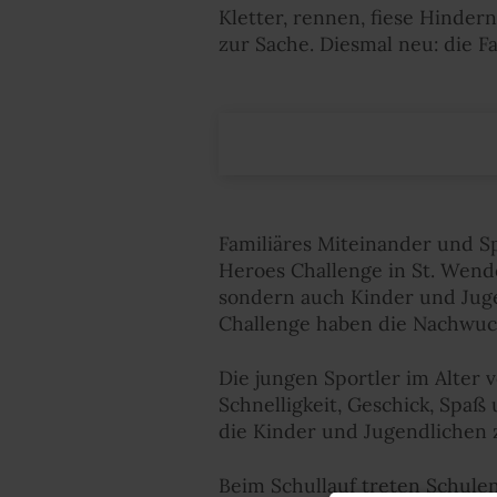
Kletter, rennen, fiese Hindern
zur Sache. Diesmal neu: die 
Familiäres Miteinander und Spa
Heroes Challenge in St. Wend
sondern auch Kinder und Jugen
Challenge haben die Nachwuc
Die jungen Sportler im Alter v
Schnelligkeit, Geschick, Spaß
die Kinder und Jugendlichen
Beim Schullauf treten Schule