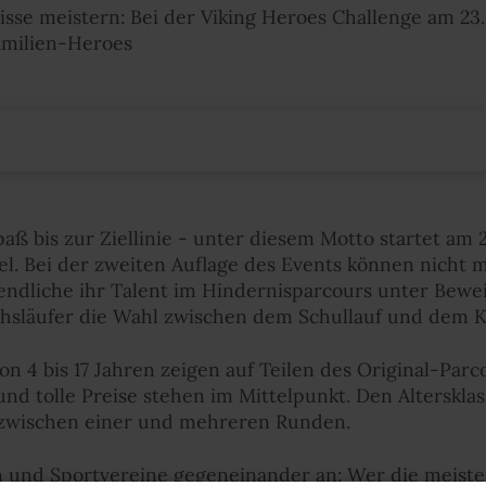
isse meistern: Bei der Viking Heroes Challenge am 23.
Familien-Heroes
ß bis zur Ziellinie - unter diesem Motto startet am 2
el. Bei der zweiten Auflage des Events können nicht
dliche ihr Talent im Hindernisparcours unter Beweis 
hsläufer die Wahl zwischen dem Schullauf und dem K
on 4 bis 17 Jahren zeigen auf Teilen des Original-Parco
 und tolle Preise stehen im Mittelpunkt. Den Alterskl
 zwischen einer und mehreren Runden.
n und Sportvereine gegeneinander an: Wer die meist