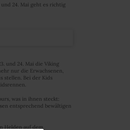
 und 24. Mai geht es richtig
3. und 24. Mai die Viking
 mehr nur die Erwachsenen,
stellen. Bei der Kids
idsrennen.
urs, was in ihnen steckt:
assen entsprechend bewältigen
en Helden auf dem