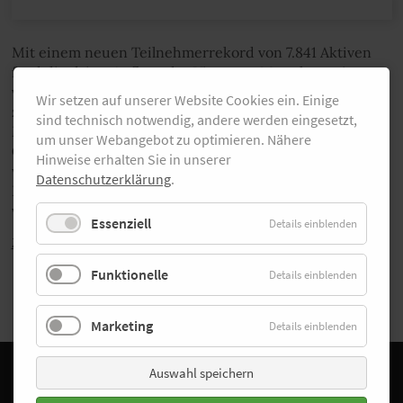
Mit einem neuen Teilnehmerrekord von 7.841 Aktiven
fand die dritte Auflage des Vivawest-Marathon mit
verschiedenen Wettbewerben vom Schüler-Lauf bis
Wir setzen auf unserer Website Cookies ein. Einige
zum Marathon im Ruhrgebiet statt. Als schnellste
sind technisch notwendig, andere werden eingesetzt,
Marathonläufer erreichten Matthias Graute und Eva
um unser Webangebot zu optimieren. Nähere
Offermann das Ziel in Gelsenkirchen. Überschattet
Hinweise erhalten Sie in unserer
wurde die Veranstaltung vom Tod eines 30-jährigen
Datenschutzerklärung
.
Halbmarathonläufers. Eine umfangreiche Bildergalerie
vom Ruhrgebiets-Marathon findest Du auf laufen.de.
Essenziell
Details einblenden
Zurück
Funktionelle
Details einblenden
Marketing
Details einblenden
Auswahl speichern
Facebook
Instagram
Startseite