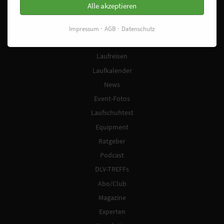
Alle akzeptieren
Laufschuhfinder
Sonderangebote
Impressum
AGB
Datenschutz
Trainingspläne
Laufreisen
Laufkalender
News
Event-Fotos
Laufschuhtest
Equipment
Ratgeber
Podcast
DLV-TREFFs
Abo/Club
Magazine
Experten