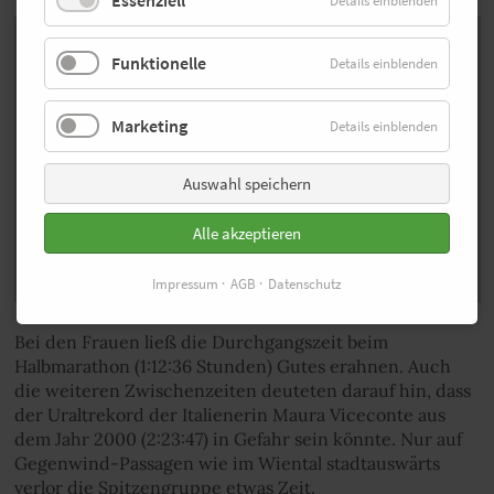
Essenziell
Details einblenden
Empfohlenes Video zu diesem Artikel
Funktionelle
Details einblenden
Hier findest du ein externes Video von YouTube, das diesen
Artikel ergänzt. Du kannst es dir mit einem Klick anzeigen
lassen.
Marketing
Details einblenden
Auswahl speichern
Indem ich mir das Video anzeigen lasse, erkläre ich mich
damit einverstanden, dass personenbezogene Daten an die
Alle akzeptieren
Plattform YouTube übertragen werden können. Mehr dazu
in unserer
Datenschutzerklärung
.
Impressum
AGB
Datenschutz
Bei den Frauen ließ die Durchgangszeit beim
Halbmarathon (1:12:36 Stunden) Gutes erahnen. Auch
die weiteren Zwischenzeiten deuteten darauf hin, dass
der Uraltrekord der Italienerin Maura Viceconte aus
dem Jahr 2000 (2:23:47) in Gefahr sein könnte. Nur auf
Gegenwind-Passagen wie im Wiental stadtauswärts
verlor die Spitzengruppe etwas Zeit.