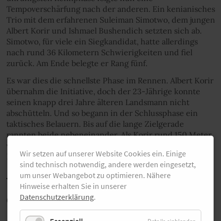
Tempoverschärfung nach der anderen. Ein kenianisches
Trio mit dem erfahrenen Suleiman Simotwo, dem jungen
Albert Korir und Ishmael Bushendich setzten sich ab.
Simotwo, für viele ein Siegkandidat, hatte allerdings
nach rund 36 Kilometern Schwierigkeiten und fiel
zurück. Am Ende belegte er Rang fünf.
Es war dies die schnellste Phase im Rennen. Albert Korir
übernahm die Initiative, doch der 23-Jährige konnte
seinen knapp drei Jahre älteren Landsmann nicht
abschütteln. Und so begann in der Schlussphase ein
taktisches Belauern. Bis auf die lange Zielgerade
rannten beide nebeneinander. Als Korir rund 150 Meter
vor der Ziellinie sein Tempo verschärfte, war die
Wir setzen auf unserer Website Cookies ein. Einige
Entscheidung schließlich gefallen.
sind technisch notwendig, andere werden eingesetzt,
um unser Webangebot zu optimieren. Nähere
Video-Highlights des Vienna
Hinweise erhalten Sie in unserer
City Marathon
Datenschutzerklärung
.