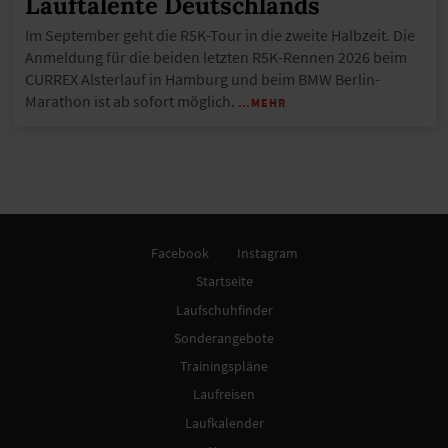
Lauftalente Deutschlands
Im September geht die R5K-Tour in die zweite Halbzeit. Die
Anmeldung für die beiden letzten R5K-Rennen 2026 beim
CURREX Alsterlauf in Hamburg und beim BMW Berlin-
Marathon ist ab sofort möglich.
…MEHR
Facebook
Instagram
Startseite
Laufschuhfinder
Sonderangebote
Trainingspläne
Laufreisen
Laufkalender