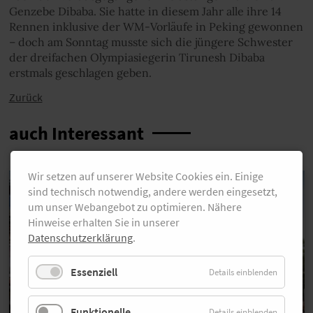
Genzebe Dibaba. Sie hatte in diesem Jahr alle ihre 14
Rennen inklusive der WM-Vorläufe in Peking gewonnen
– doch am Sonntag musste sich die jüngere Schwester
der dreifachen Olympiasiegerin Tirunesh Dibaba
erstmals geschlagen geben.
Zurück
auch Interessant
Wir setzen auf unserer Website Cookies ein. Einige
sind technisch notwendig, andere werden eingesetzt,
um unser Webangebot zu optimieren. Nähere
Hinweise erhalten Sie in unserer
Datenschutzerklärung
.
Essenziell
Details einblenden
Funktionelle
Details einblenden