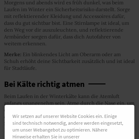
Morgens und abends wird es früh dunkel, was beim
Laufen im Winter ein Sicherheitsrisiko darstellt. Sorge
mit reflektierender Kleidung und Accessoires dafür,
dass du gut sichtbar bist. Eine Stirnlampe ist ideal, um
den Weg vor dir auszuleuchten, und reflektierende
Armbänder sorgen dafür, dass dich Autofahrer von
weitem erkennen.
Merke:
Ein blinkendes Licht am Oberarm oder am
Schuh erhöht deine Sichtbarkeit zusätzlich und ist ideal
für Stadtläufe.
Bei Kälte richtig atmen
Beim Laufen in der Winterkälte kann die Atemluft
anfangs unangenehm sein. Atme durch die Nase ein, um
die Luft ein wenig anzuwärmen, bevor sie deine Lungen
Wir setzen auf unserer Website Cookies ein. Einige
erreicht. An besonders kalten Tagen hilft ein leichter
sind technisch notwendig, andere werden eingesetzt,
Schal oder eine Gesichtsmaske, die Luft vor dem
um unser Webangebot zu optimieren. Nähere
Einatmen etwas anzuwärmen.
Hinweise erhalten Sie in unserer