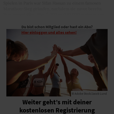
Spielen in Paris war Sifan Hassan zu einem famosen
Marathon-Sieg gelaufen, nachdem sie zuvor bereits
Bronzemedaillen über 5.000 und 10.000 m gewonnen
hatte.
Du bist schon Mitglied oder hast ein Abo?
Hier einloggen und alles sehen!
© Adobe Stock/Jacob Lund
Weiter geht’s mit deiner
kostenlosen Registrierung