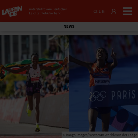
CLUB
NEWS
© imago images/Newscom World/von der Laage