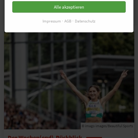
September beim Red Bull Wattlauf von Cuxhaven auf die
Alle akzeptieren
Insel Neuwerk unter Beweis stellen. Hier gibt es eine Reise
zum Wattlauf zu gewinnen!
…MEHR
Impressum
AGB
Datenschutz
© imago images/Beautiful Sports
Der Wochen(end)-Rückblick