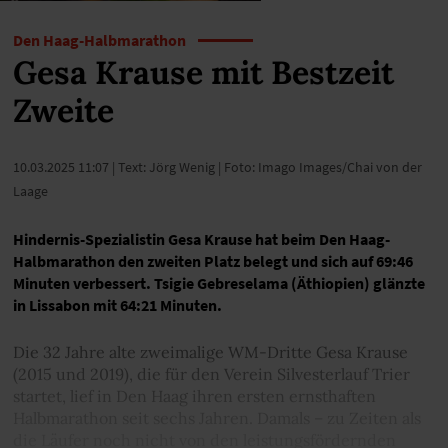
Den Haag-Halbmarathon
Gesa Krause mit Bestzeit
Zweite
10.03.2025 11:07
| Text: Jörg Wenig | Foto: Imago Images/Chai von der
Laage
Hindernis-Spezialistin Gesa Krause hat beim Den Haag-
Halbmarathon den zweiten Platz belegt und sich auf 69:46
Minuten verbessert. Tsigie Gebreselama (Äthiopien) glänzte
in Lissabon mit 64:21 Minuten.
Die 32 Jahre alte zweimalige WM-Dritte Gesa Krause
(2015 und 2019), die für den Verein Silvesterlauf Trier
startet, lief in Den Haag ihren ersten ernsthaften
Halbmarathon seit sechs Jahren. Damals – zu Zeiten als
die Läufer noch nicht von den leistungsfördernden