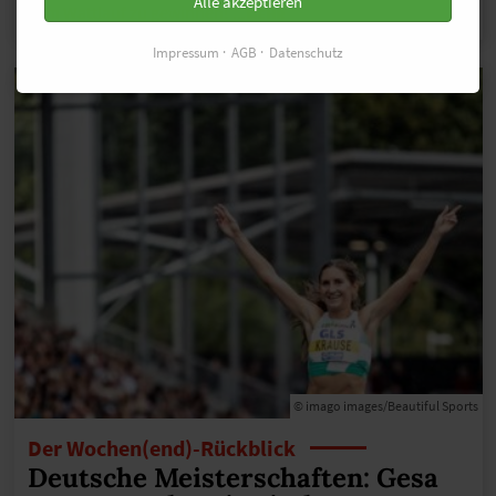
Alle akzeptieren
zum Wattlauf zu gewinnen!
…MEHR
Impressum
AGB
Datenschutz
© imago images/Beautiful Sports
Der Wochen(end)-Rückblick
Deutsche Meisterschaften: Gesa