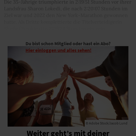
Die 35-Jährige triumphierte in 2:19:51 Stunden vor ihrer
Landsfrau Sharon Lokedi, die nach 2:20:07 Stunden im
Ziel war und 2022 den New York-Marathon gewonnen
hatte. Als Dritte komplettierte die Titelverteidigerin
Sheila Chepkirui in 2:20:24 Stunden ein rein
kenianisches Podium.
Du bist schon Mitglied oder hast ein Abo?
Hier einloggen und alles sehen!
© Adobe Stock/Jacob Lund
Weiter geht’s mit deiner