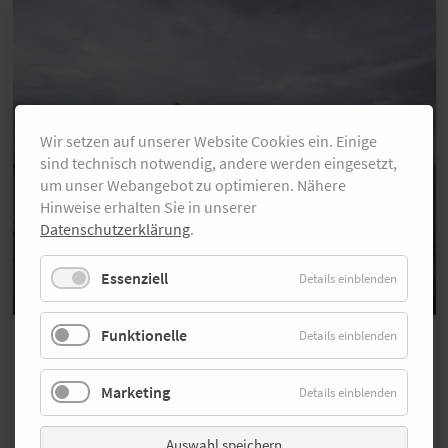
Wir setzen auf unserer Website Cookies ein. Einige
sind technisch notwendig, andere werden eingesetzt,
um unser Webangebot zu optimieren. Nähere
Hinweise erhalten Sie in unserer
Datenschutzerklärung
.
Essenziell
Details einblenden
Funktionelle
Details einblenden
Wettlauf im Wattenmeer
Hol‘ dir deinen Freistart inklusive
Hotelübernachtung beim Red Bull
Marketing
Details einblenden
Wattlauf von Cuxhaven auf die
Insel Neuwerk
Auswahl speichern