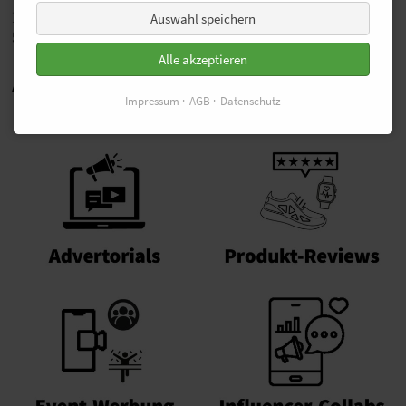
Bei Fragen oder Wünschen: Norbert Hensen | 0170-76 72
Auswahl speichern
589 |
norbert.hensen@laufen.de
Alle akzeptieren
Alle Werbeformen von laufen.de
Impressum
AGB
Datenschutz