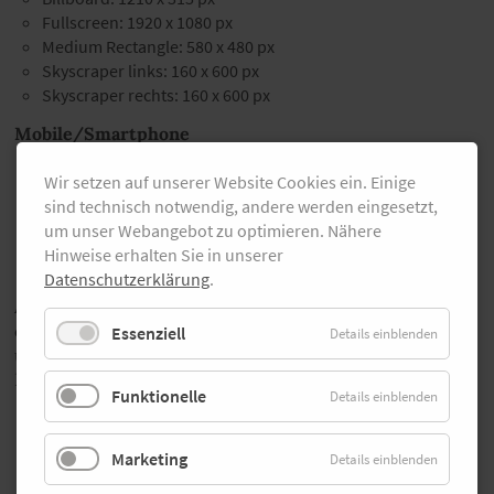
Fullscreen: 1920 x 1080 px
Medium Rectangle: 580 x 480 px
Skyscraper links: 160 x 600 px
Skyscraper rechts: 160 x 600 px
Mobile/Smartphone
Fullscreen: 250 x 250 px
Wir setzen auf unserer Website Cookies ein. Einige
Half Page Ad: 300 x 600 px
sind technisch notwendig, andere werden eingesetzt,
Medium Rectangle: 390 x 330 px
um unser Webangebot zu optimieren. Nähere
Parascroll: 375 x 670 px
Hinweise erhalten Sie in unserer
Sticky Footer: 320 x 50 px
Datenschutzerklärung
.
Alle Formate können mit Bildern, animierten Bannern
oder Videos bespielt werden. Nehmen Sie Kontakt zu
Essenziell
Details einblenden
uns auf und wir stimmen ab, wie wir Ihre
Bannerkampagne auf laufen.de im Detail ausspielen.
Funktionelle
Details einblenden
Ab 1200 € pro Monat!
Marketing
Details einblenden