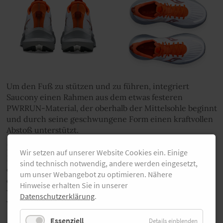
Um den Fuß zu stützen und zu führen, integriert
Saucony einen Rahmen aus dem etwas festeren
PWRRUN-Material, der oberhalb der Mittelsohle beginnt
und durch seine geschwungene Form einen kraftvollen
Abstoß unterstützt.
Ein weiteres Highlight ist die durchgehend konturierte
Wir setzen auf unserer Website Cookies ein. Einige
Mittelsohle, die ein tiefes Einsinken ermöglicht und für
sind technisch notwendig, andere werden eingesetzt,
ein weiches Tragegefühl sorgt. Das Mesh-Obermaterial
um unser Webangebot zu optimieren. Nähere
des
Saucony Tempus
ist leicht und atmungsaktiv und
Hinweise erhalten Sie in unserer
wurde für eine optimale Luftzirkulation auch unter
Datenschutzerklärung
.
wärmeren Bedingungen entwickelt.
Essenziell
Details einblenden