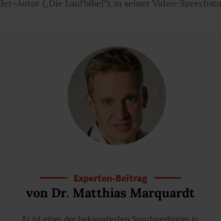
ler-Autor („Die Laufbibel“), in seiner Video-Sprechst
Experten-Beitrag
von Dr. Matthias Marquardt
Er ist einer der bekanntesten Sportmediziner in