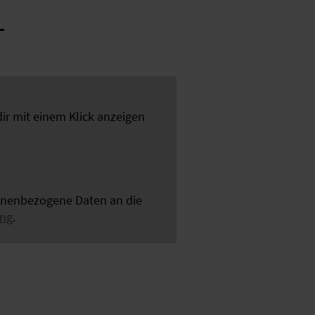
dir mit einem Klick anzeigen
sonenbezogene Daten an die
ung
.