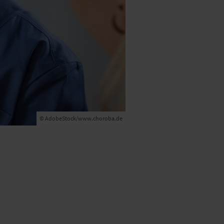
© AdobeStock/www.choroba.de